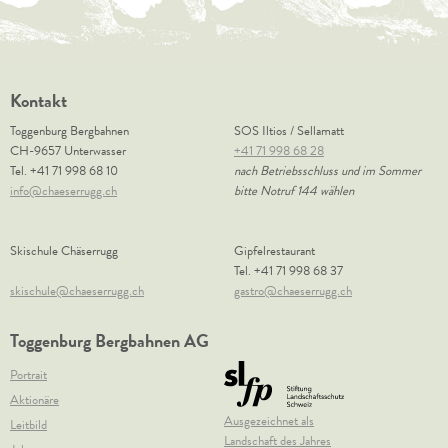
Kontakt
Toggenburg Bergbahnen
SOS Iltios / Sellamatt
CH-9657 Unterwasser
+41 71 998 68 28
Tel.
+41 71 998 68 10
nach Betriebsschluss und im Sommer
info@chaeserrugg.ch
bitte Notruf 144 wählen
Skischule Chäserrugg
Gipfelrestaurant
Tel.
+41 71 998 68 37
skischule@chaeserrugg.ch
gastro@chaeserrugg.ch
Toggenburg Bergbahnen AG
Portrait
Aktionäre
Ausgezeichnet als
Leitbild
Landschaft des Jahres