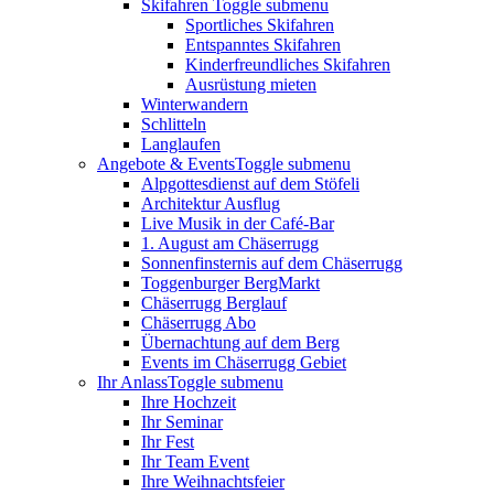
Skifahren
Toggle submenu
Sportliches Skifahren
Entspanntes Skifahren
Kinderfreundliches Skifahren
Ausrüstung mieten
Winterwandern
Schlitteln
Langlaufen
Angebote & Events
Toggle submenu
Alpgottesdienst auf dem Stöfeli
Architektur Ausflug
Live Musik in der Café-Bar
1. August am Chäserrugg
Sonnenfinsternis auf dem Chäserrugg
Toggenburger BergMarkt
Chäserrugg Berglauf
Chäserrugg Abo
Übernachtung auf dem Berg
Events im Chäserrugg Gebiet
Ihr Anlass
Toggle submenu
Ihre Hochzeit
Ihr Seminar
Ihr Fest
Ihr Team Event
Ihre Weihnachtsfeier