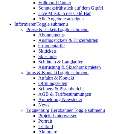
Vollmond Dinner
Sonntagsfrühstück auf dem Gipfel
Live Musik in der Café-Bar
Alle Angebote anzeigen
Informieren
Toggle submenu
Preise & Tickets
Toggle submenu
Abonnements
Ausflugstickets & Einzelfahrten
Gruppentarife
Skitickets
Skischule
Schlitteln & Langlaufen
Ausrüstung & Skischrank mieten
Infos & Kontakt
Toggle submenu
Anfahrt & Kontakt
Öffnungszeiten
Schnee- & Pistenbericht
AGB & Tarifbestimmungen
Anmeldung Newsletter
News
Toggenburg Bergbahnen
Toggle submenu
Projekt Unterwasser
Portrait
Leitbild
Aktionäre