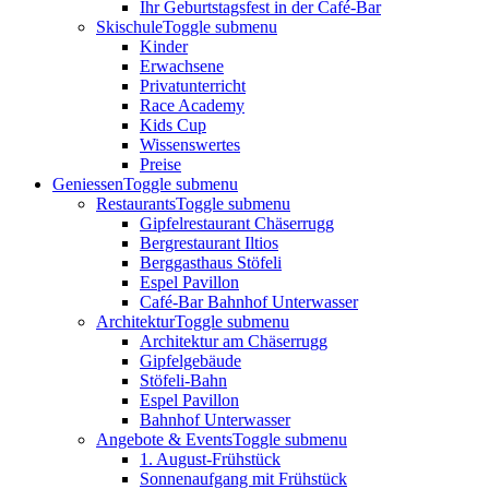
Ihr Geburtstagsfest in der Café-Bar
Skischule
Toggle submenu
Kinder
Erwachsene
Privatunterricht
Race Academy
Kids Cup
Wissenswertes
Preise
Geniessen
Toggle submenu
Restaurants
Toggle submenu
Gipfelrestaurant Chäserrugg
Bergrestaurant Iltios
Berggasthaus Stöfeli
Espel Pavillon
Café-Bar Bahnhof Unterwasser
Architektur
Toggle submenu
Architektur am Chäserrugg
Gipfelgebäude
Stöfeli-Bahn
Espel Pavillon
Bahnhof Unterwasser
Angebote & Events
Toggle submenu
1. August-Frühstück
Sonnenaufgang mit Frühstück