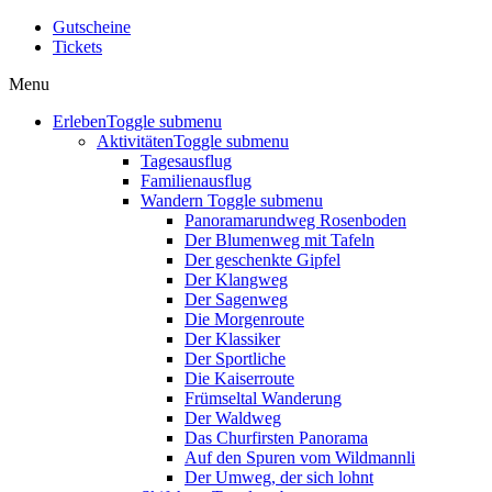
Gutscheine
Tickets
Menu
Erleben
Toggle submenu
Aktivitäten
Toggle submenu
Tagesausflug
Familienausflug
Wandern
Toggle submenu
Panoramarundweg Rosenboden
Der Blumenweg mit Tafeln
Der geschenkte Gipfel
Der Klangweg
Der Sagenweg
Die Morgenroute
Der Klassiker
Der Sportliche
Die Kaiserroute
Frümseltal Wanderung
Der Waldweg
Das Churfirsten Panorama
Auf den Spuren vom Wildmannli
Der Umweg, der sich lohnt