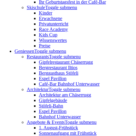
Ihr Geburtstagsfest in der Café-Bar
Skischule
Toggle submenu
Kinder
Erwachsene
Privatunterricht
Race Academy
Kids Cup
Wissenswertes
Preise
Geniessen
Toggle submenu
Restaurants
Toggle submenu
Gipfelrestaurant Chäserrugg
Bergrestaurant Iltios
Berggasthaus Stöfeli
Espel Pavillon
Café-Bar Bahnhof Unterwasser
Architektur
Toggle submenu
Architektur am Chäserrugg
Gipfelgebäude
Stöfeli-Bahn
Espel Pavillon
Bahnhof Unterwasser
Angebote & Events
Toggle submenu
1. August-Frühstück
Sonnenaufgang mit Frühstück