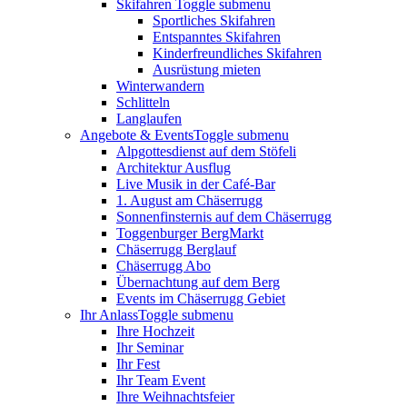
Skifahren
Toggle submenu
Sportliches Skifahren
Entspanntes Skifahren
Kinderfreundliches Skifahren
Ausrüstung mieten
Winterwandern
Schlitteln
Langlaufen
Angebote & Events
Toggle submenu
Alpgottesdienst auf dem Stöfeli
Architektur Ausflug
Live Musik in der Café-Bar
1. August am Chäserrugg
Sonnenfinsternis auf dem Chäserrugg
Toggenburger BergMarkt
Chäserrugg Berglauf
Chäserrugg Abo
Übernachtung auf dem Berg
Events im Chäserrugg Gebiet
Ihr Anlass
Toggle submenu
Ihre Hochzeit
Ihr Seminar
Ihr Fest
Ihr Team Event
Ihre Weihnachtsfeier