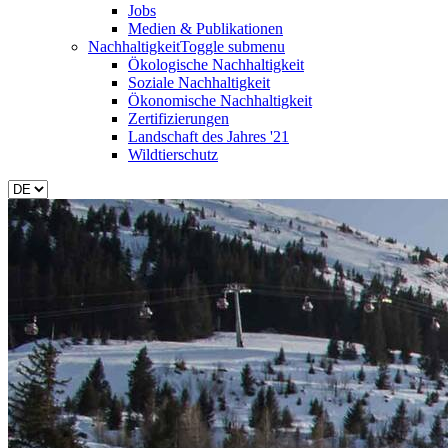
Jobs
Medien & Publikationen
Nachhaltigkeit
Toggle submenu
Ökologische Nachhaltigkeit
Soziale Nachhaltigkeit
Ökonomische Nachhaltigkeit
Zertifizierungen
Landschaft des Jahres '21
Wildtierschutz