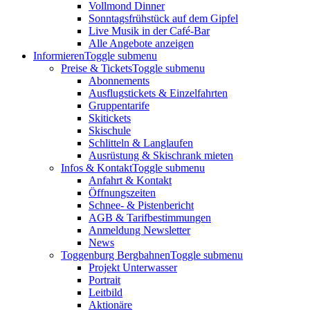
Vollmond Dinner
Sonntagsfrühstück auf dem Gipfel
Live Musik in der Café-Bar
Alle Angebote anzeigen
Informieren
Toggle submenu
Preise & Tickets
Toggle submenu
Abonnements
Ausflugstickets & Einzelfahrten
Gruppentarife
Skitickets
Skischule
Schlitteln & Langlaufen
Ausrüstung & Skischrank mieten
Infos & Kontakt
Toggle submenu
Anfahrt & Kontakt
Öffnungszeiten
Schnee- & Pistenbericht
AGB & Tarifbestimmungen
Anmeldung Newsletter
News
Toggenburg Bergbahnen
Toggle submenu
Projekt Unterwasser
Portrait
Leitbild
Aktionäre