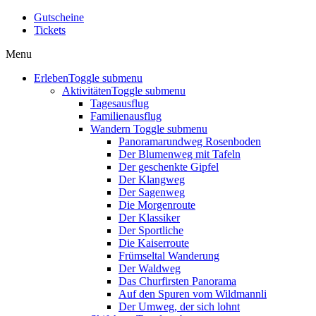
Gutscheine
Tickets
Menu
Erleben
Toggle submenu
Aktivitäten
Toggle submenu
Tagesausflug
Familienausflug
Wandern
Toggle submenu
Panoramarundweg Rosenboden
Der Blumenweg mit Tafeln
Der geschenkte Gipfel
Der Klangweg
Der Sagenweg
Die Morgenroute
Der Klassiker
Der Sportliche
Die Kaiserroute
Frümseltal Wanderung
Der Waldweg
Das Churfirsten Panorama
Auf den Spuren vom Wildmannli
Der Umweg, der sich lohnt