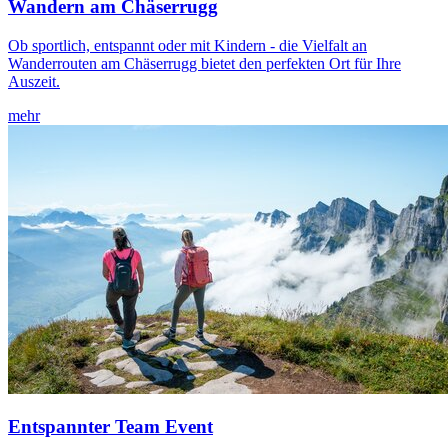
Wandern am Chäserrugg
Ob sportlich, entspannt oder mit Kindern - die Vielfalt an
Wanderrouten am Chäserrugg bietet den perfekten Ort für Ihre
Auszeit.
mehr
Entspannter Team Event