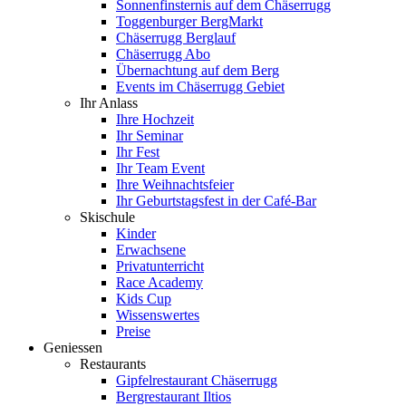
Sonnenfinsternis auf dem Chäserrugg
Toggenburger BergMarkt
Chäserrugg Berglauf
Chäserrugg Abo
Übernachtung auf dem Berg
Events im Chäserrugg Gebiet
Ihr Anlass
Ihre Hochzeit
Ihr Seminar
Ihr Fest
Ihr Team Event
Ihre Weihnachtsfeier
Ihr Geburtstagsfest in der Café-Bar
Skischule
Kinder
Erwachsene
Privatunterricht
Race Academy
Kids Cup
Wissenswertes
Preise
Geniessen
Restaurants
Gipfelrestaurant Chäserrugg
Bergrestaurant Iltios