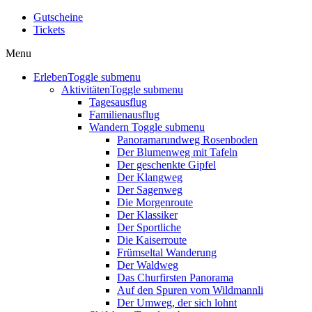
Gutscheine
Tickets
Menu
Erleben
Toggle submenu
Aktivitäten
Toggle submenu
Tagesausflug
Familienausflug
Wandern
Toggle submenu
Panoramarundweg Rosenboden
Der Blumenweg mit Tafeln
Der geschenkte Gipfel
Der Klangweg
Der Sagenweg
Die Morgenroute
Der Klassiker
Der Sportliche
Die Kaiserroute
Frümseltal Wanderung
Der Waldweg
Das Churfirsten Panorama
Auf den Spuren vom Wildmannli
Der Umweg, der sich lohnt