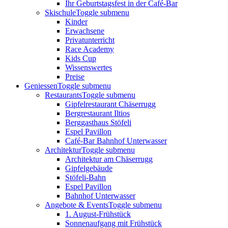
Ihr Geburtstagsfest in der Café-Bar
Skischule
Toggle submenu
Kinder
Erwachsene
Privatunterricht
Race Academy
Kids Cup
Wissenswertes
Preise
Geniessen
Toggle submenu
Restaurants
Toggle submenu
Gipfelrestaurant Chäserrugg
Bergrestaurant Iltios
Berggasthaus Stöfeli
Espel Pavillon
Café-Bar Bahnhof Unterwasser
Architektur
Toggle submenu
Architektur am Chäserrugg
Gipfelgebäude
Stöfeli-Bahn
Espel Pavillon
Bahnhof Unterwasser
Angebote & Events
Toggle submenu
1. August-Frühstück
Sonnenaufgang mit Frühstück