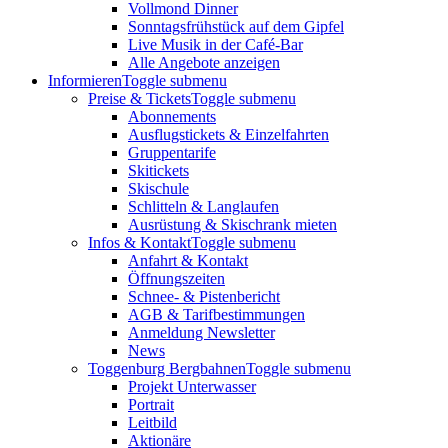
Vollmond Dinner
Sonntagsfrühstück auf dem Gipfel
Live Musik in der Café-Bar
Alle Angebote anzeigen
Informieren
Toggle submenu
Preise & Tickets
Toggle submenu
Abonnements
Ausflugstickets & Einzelfahrten
Gruppentarife
Skitickets
Skischule
Schlitteln & Langlaufen
Ausrüstung & Skischrank mieten
Infos & Kontakt
Toggle submenu
Anfahrt & Kontakt
Öffnungszeiten
Schnee- & Pistenbericht
AGB & Tarifbestimmungen
Anmeldung Newsletter
News
Toggenburg Bergbahnen
Toggle submenu
Projekt Unterwasser
Portrait
Leitbild
Aktionäre