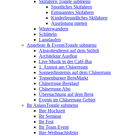
Skifahren
Toggle submenu
Sportliches Skifahren
Entspanntes Skifahren
Kinderfreundliches Skifahren
Ausrüstung mieten
Winterwandern
Schlitteln
Langlaufen
Angebote & Events
Toggle submenu
Alpgottesdienst auf dem Stöfeli
Architektur Ausflug
Live Musik in der Café-Bar
1. August am Chäserrugg
Sonnenfinsternis auf dem Chäserrugg
Toggenburger BergMarkt
Chäserrugg Berglauf
Chäserrugg Abo
Übernachtung auf dem Berg
Events im Chäserrugg Gebiet
Ihr Anlass
Toggle submenu
Ihre Hochzeit
Ihr Seminar
Ihr Fest
Ihr Team Event
Ihre Weihnachtsfeier