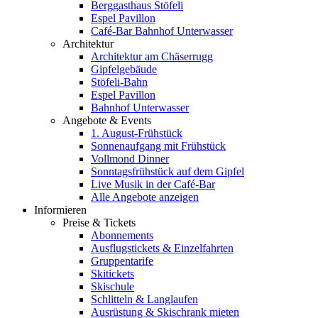
Berggasthaus Stöfeli
Espel Pavillon
Café-Bar Bahnhof Unterwasser
Architektur
Architektur am Chäserrugg
Gipfelgebäude
Stöfeli-Bahn
Espel Pavillon
Bahnhof Unterwasser
Angebote & Events
1. August-Frühstück
Sonnenaufgang mit Frühstück
Vollmond Dinner
Sonntagsfrühstück auf dem Gipfel
Live Musik in der Café-Bar
Alle Angebote anzeigen
Informieren
Preise & Tickets
Abonnements
Ausflugstickets & Einzelfahrten
Gruppentarife
Skitickets
Skischule
Schlitteln & Langlaufen
Ausrüstung & Skischrank mieten