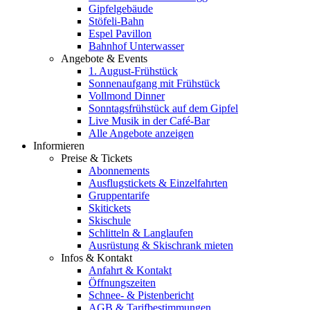
Gipfelgebäude
Stöfeli-Bahn
Espel Pavillon
Bahnhof Unterwasser
Angebote & Events
1. August-Frühstück
Sonnenaufgang mit Frühstück
Vollmond Dinner
Sonntagsfrühstück auf dem Gipfel
Live Musik in der Café-Bar
Alle Angebote anzeigen
Informieren
Preise & Tickets
Abonnements
Ausflugstickets & Einzelfahrten
Gruppentarife
Skitickets
Skischule
Schlitteln & Langlaufen
Ausrüstung & Skischrank mieten
Infos & Kontakt
Anfahrt & Kontakt
Öffnungszeiten
Schnee- & Pistenbericht
AGB & Tarifbestimmungen