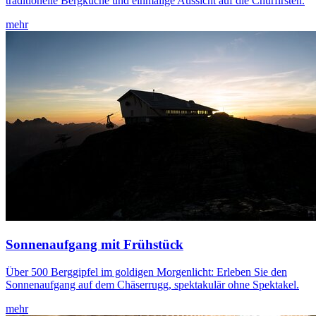
traditionelle Bergküche und einmalige Aussicht auf die Churfirsten.
mehr
Sonnenaufgang mit Frühstück
Über 500 Berggipfel im goldigen Morgenlicht: Erleben Sie den
Sonnenaufgang auf dem Chäserrugg, spektakulär ohne Spektakel.
mehr