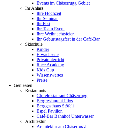
Events im Chäserrugg Gebiet
Ihr Anlass
Ihre Hochzeit
Ihr Seminar
Ihr Fest
Ihr Team Event
Ihre Weihnachtsfeier
Ihr Geburtstagsfest in der Café-Bar
Skischule
Kinder
Erwachsene
Privatunterricht
Race Academy
Kids Cup
Wissenswertes
Preise
Geniessen
Restaurants
Gipfelrestaurant Chäserrugg
Bergrestaurant Iltios
Berggasthaus Stöfeli
Espel Pavillon
Café-Bar Bahnhof Unterwasser
Architektur
Architektur am Chäserrugg