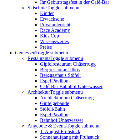
Ihr Geburtstagsfest in der Café-Bar
Skischule
Toggle submenu
Kinder
Erwachsene
Privatunterricht
Race Academy
Kids Cup
Wissenswertes
Preise
Geniessen
Toggle submenu
Restaurants
Toggle submenu
Gipfelrestaurant Chäserrugg
Bergrestaurant Iltios
Berggasthaus Stöfeli
Espel Pavillon
Café-Bar Bahnhof Unterwasser
Architektur
Toggle submenu
Architektur am Chäserrugg
Gipfelgebäude
Stöfeli-Bahn
Espel Pavillon
Bahnhof Unterwasser
Angebote & Events
Toggle submenu
1. August-Frühstück
Sonnenaufgang mit Frühstück