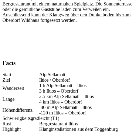
Bergrestaurant mit einem naturnahen Spielplatz. Die Sonnenterrasse
oder die gemütliche Gaststube laden zum Verweilen ein.
Anschliessend kann der Klangweg über den Dunkelboden bis zum
Oberdorf Wildhaus fortgesetzt werden.
Facts
Start
Alp Sellamatt
Ziel
Iltios / Oberdorf
1 h Alp Sellamatt – Iltios
Wanderzeit
3 h Iltios – Oberdorf
2.5 km Alp Sellamatt – Iltios
Länge
4 km Iltios – Oberdorf
-40 m Alp Sellamatt – Iltios
Höhendifferenz
-120 m Iltios – Oberdorf
Schwierigkeitsgrad
leicht (T1)
Rast
Bergrestaurant Iltios
Highlight
Klanginstallationen aus dem Toggenburg