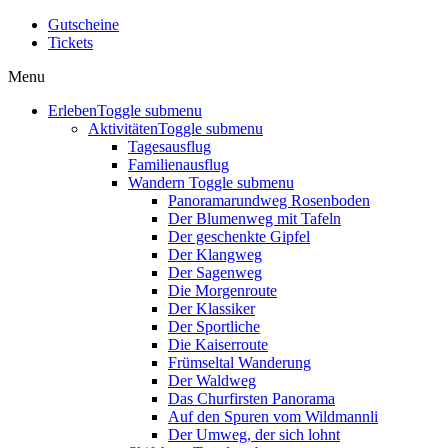
Gutscheine
Tickets
Menu
Erleben
Toggle submenu
Aktivitäten
Toggle submenu
Tagesausflug
Familienausflug
Wandern
Toggle submenu
Panoramarundweg Rosenboden
Der Blumenweg mit Tafeln
Der geschenkte Gipfel
Der Klangweg
Der Sagenweg
Die Morgenroute
Der Klassiker
Der Sportliche
Die Kaiserroute
Frümseltal Wanderung
Der Waldweg
Das Churfirsten Panorama
Auf den Spuren vom Wildmannli
Der Umweg, der sich lohnt