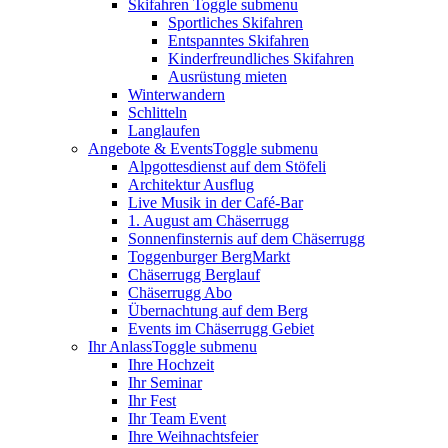
Skifahren
Toggle submenu
Sportliches Skifahren
Entspanntes Skifahren
Kinderfreundliches Skifahren
Ausrüstung mieten
Winterwandern
Schlitteln
Langlaufen
Angebote & Events
Toggle submenu
Alpgottesdienst auf dem Stöfeli
Architektur Ausflug
Live Musik in der Café-Bar
1. August am Chäserrugg
Sonnenfinsternis auf dem Chäserrugg
Toggenburger BergMarkt
Chäserrugg Berglauf
Chäserrugg Abo
Übernachtung auf dem Berg
Events im Chäserrugg Gebiet
Ihr Anlass
Toggle submenu
Ihre Hochzeit
Ihr Seminar
Ihr Fest
Ihr Team Event
Ihre Weihnachtsfeier