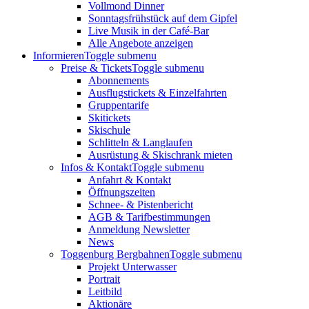
Vollmond Dinner
Sonntagsfrühstück auf dem Gipfel
Live Musik in der Café-Bar
Alle Angebote anzeigen
Informieren
Toggle submenu
Preise & Tickets
Toggle submenu
Abonnements
Ausflugstickets & Einzelfahrten
Gruppentarife
Skitickets
Skischule
Schlitteln & Langlaufen
Ausrüstung & Skischrank mieten
Infos & Kontakt
Toggle submenu
Anfahrt & Kontakt
Öffnungszeiten
Schnee- & Pistenbericht
AGB & Tarifbestimmungen
Anmeldung Newsletter
News
Toggenburg Bergbahnen
Toggle submenu
Projekt Unterwasser
Portrait
Leitbild
Aktionäre