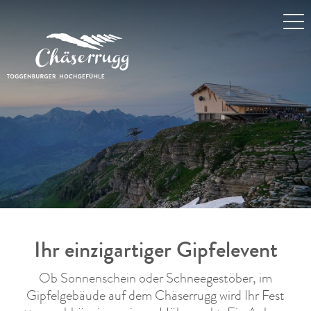
Ihr einzigartiger Gipfelevent
Ob Sonnenschein oder Schneegestöber, im
Gipfelgebäude auf dem Chäserrugg wird Ihr Fest