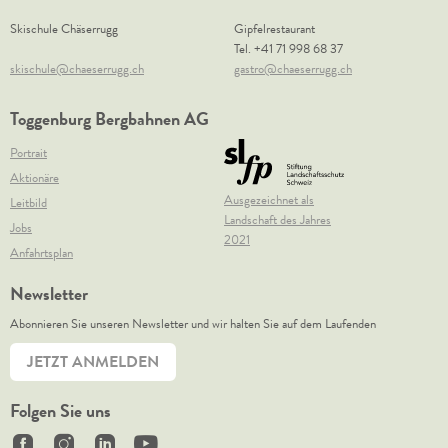
Skischule Chäserrugg
Gipfelrestaurant
Tel.
+41 71 998 68 37
skischule@chaeserrugg.ch
gastro@chaeserrugg.ch
Toggenburg Bergbahnen AG
Portrait
Aktionäre
Ausgezeichnet als
Leitbild
Landschaft des Jahres
Jobs
2021
Anfahrtsplan
Newsletter
Abonnieren Sie unseren Newsletter und wir halten Sie auf dem Laufenden
JETZT ANMELDEN
Folgen Sie uns