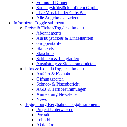
Vollmond Dinner
Sonntagsfrühstück auf dem Gipfel
Live Musik in der Café-Bar
Alle Angebote anzeigen
Informieren
Toggle submenu
Preise & Tickets
Toggle submenu
Abonnements
Ausflugstickets & Einzelfahrten
Gruppentarife
Skitickets
Skischule
Schlitteln & Langlaufen
Ausrüstung & Skischrank mieten
Infos & Kontakt
Toggle submenu
Anfahrt & Kontakt
Öffnungszeiten
Schnee- & Pistenbericht
AGB & Tarifbestimmungen
Anmeldung Newsletter
News
Toggenburg Bergbahnen
Toggle submenu
Projekt Unterwasser
Portrait
Leitbild
Aktionäre