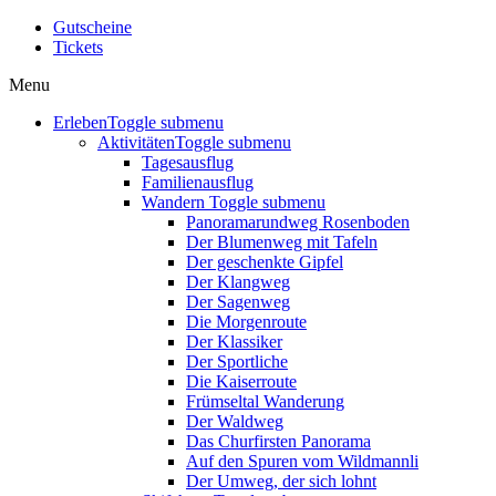
Gutscheine
Tickets
Menu
Erleben
Toggle submenu
Aktivitäten
Toggle submenu
Tagesausflug
Familienausflug
Wandern
Toggle submenu
Panoramarundweg Rosenboden
Der Blumenweg mit Tafeln
Der geschenkte Gipfel
Der Klangweg
Der Sagenweg
Die Morgenroute
Der Klassiker
Der Sportliche
Die Kaiserroute
Frümseltal Wanderung
Der Waldweg
Das Churfirsten Panorama
Auf den Spuren vom Wildmannli
Der Umweg, der sich lohnt