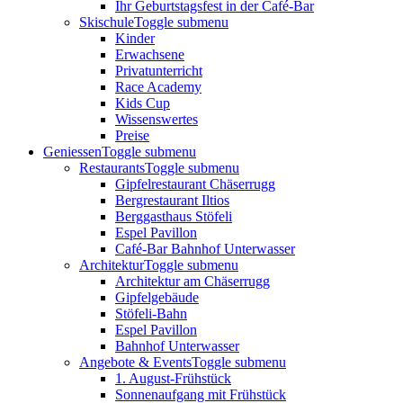
Ihr Geburtstagsfest in der Café-Bar
Skischule
Toggle submenu
Kinder
Erwachsene
Privatunterricht
Race Academy
Kids Cup
Wissenswertes
Preise
Geniessen
Toggle submenu
Restaurants
Toggle submenu
Gipfelrestaurant Chäserrugg
Bergrestaurant Iltios
Berggasthaus Stöfeli
Espel Pavillon
Café-Bar Bahnhof Unterwasser
Architektur
Toggle submenu
Architektur am Chäserrugg
Gipfelgebäude
Stöfeli-Bahn
Espel Pavillon
Bahnhof Unterwasser
Angebote & Events
Toggle submenu
1. August-Frühstück
Sonnenaufgang mit Frühstück