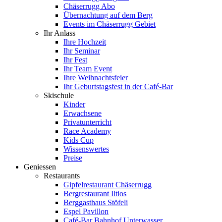
Chäserrugg Abo
Übernachtung auf dem Berg
Events im Chäserrugg Gebiet
Ihr Anlass
Ihre Hochzeit
Ihr Seminar
Ihr Fest
Ihr Team Event
Ihre Weihnachtsfeier
Ihr Geburtstagsfest in der Café-Bar
Skischule
Kinder
Erwachsene
Privatunterricht
Race Academy
Kids Cup
Wissenswertes
Preise
Geniessen
Restaurants
Gipfelrestaurant Chäserrugg
Bergrestaurant Iltios
Berggasthaus Stöfeli
Espel Pavillon
Café-Bar Bahnhof Unterwasser