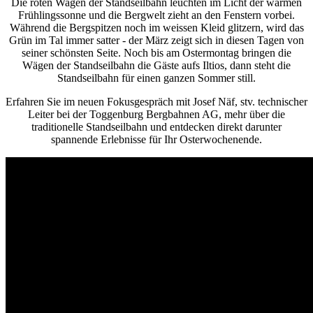
Die roten Wagen der Standseilbahn leuchten im Licht der warmen
Frühlingssonne und die Bergwelt zieht an den Fenstern vorbei.
Während die Bergspitzen noch im weissen Kleid glitzern, wird das
Grün im Tal immer satter - der März zeigt sich in diesen Tagen von
seiner schönsten Seite. Noch bis am Ostermontag bringen die
Wägen der Standseilbahn die Gäste aufs Iltios, dann steht die
Standseilbahn für einen ganzen Sommer still.
Erfahren Sie im neuen Fokusgespräch mit Josef Näf, stv. technischer
Leiter bei der Toggenburg Bergbahnen AG, mehr über die
traditionelle Standseilbahn und entdecken direkt darunter
spannende Erlebnisse für Ihr Osterwochenende.