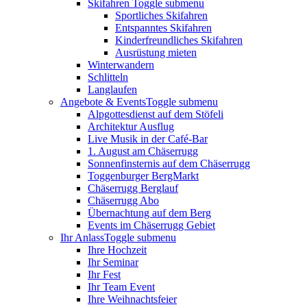
Skifahren
Toggle submenu
Sportliches Skifahren
Entspanntes Skifahren
Kinderfreundliches Skifahren
Ausrüstung mieten
Winterwandern
Schlitteln
Langlaufen
Angebote & Events
Toggle submenu
Alpgottesdienst auf dem Stöfeli
Architektur Ausflug
Live Musik in der Café-Bar
1. August am Chäserrugg
Sonnenfinsternis auf dem Chäserrugg
Toggenburger BergMarkt
Chäserrugg Berglauf
Chäserrugg Abo
Übernachtung auf dem Berg
Events im Chäserrugg Gebiet
Ihr Anlass
Toggle submenu
Ihre Hochzeit
Ihr Seminar
Ihr Fest
Ihr Team Event
Ihre Weihnachtsfeier