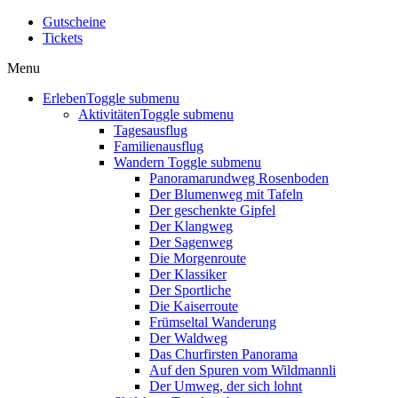
Gutscheine
Tickets
Menu
Erleben
Toggle submenu
Aktivitäten
Toggle submenu
Tagesausflug
Familienausflug
Wandern
Toggle submenu
Panoramarundweg Rosenboden
Der Blumenweg mit Tafeln
Der geschenkte Gipfel
Der Klangweg
Der Sagenweg
Die Morgenroute
Der Klassiker
Der Sportliche
Die Kaiserroute
Frümseltal Wanderung
Der Waldweg
Das Churfirsten Panorama
Auf den Spuren vom Wildmannli
Der Umweg, der sich lohnt