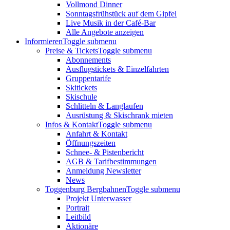
Vollmond Dinner
Sonntagsfrühstück auf dem Gipfel
Live Musik in der Café-Bar
Alle Angebote anzeigen
Informieren
Toggle submenu
Preise & Tickets
Toggle submenu
Abonnements
Ausflugstickets & Einzelfahrten
Gruppentarife
Skitickets
Skischule
Schlitteln & Langlaufen
Ausrüstung & Skischrank mieten
Infos & Kontakt
Toggle submenu
Anfahrt & Kontakt
Öffnungszeiten
Schnee- & Pistenbericht
AGB & Tarifbestimmungen
Anmeldung Newsletter
News
Toggenburg Bergbahnen
Toggle submenu
Projekt Unterwasser
Portrait
Leitbild
Aktionäre