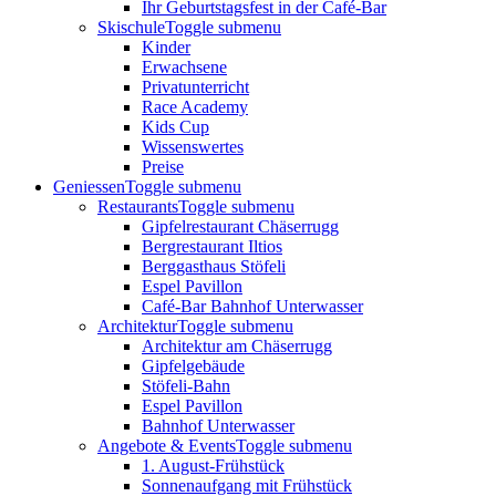
Ihr Geburtstagsfest in der Café-Bar
Skischule
Toggle submenu
Kinder
Erwachsene
Privatunterricht
Race Academy
Kids Cup
Wissenswertes
Preise
Geniessen
Toggle submenu
Restaurants
Toggle submenu
Gipfelrestaurant Chäserrugg
Bergrestaurant Iltios
Berggasthaus Stöfeli
Espel Pavillon
Café-Bar Bahnhof Unterwasser
Architektur
Toggle submenu
Architektur am Chäserrugg
Gipfelgebäude
Stöfeli-Bahn
Espel Pavillon
Bahnhof Unterwasser
Angebote & Events
Toggle submenu
1. August-Frühstück
Sonnenaufgang mit Frühstück