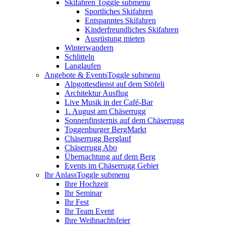
Skifahren
Toggle submenu
Sportliches Skifahren
Entspanntes Skifahren
Kinderfreundliches Skifahren
Ausrüstung mieten
Winterwandern
Schlitteln
Langlaufen
Angebote & Events
Toggle submenu
Alpgottesdienst auf dem Stöfeli
Architektur Ausflug
Live Musik in der Café-Bar
1. August am Chäserrugg
Sonnenfinsternis auf dem Chäserrugg
Toggenburger BergMarkt
Chäserrugg Berglauf
Chäserrugg Abo
Übernachtung auf dem Berg
Events im Chäserrugg Gebiet
Ihr Anlass
Toggle submenu
Ihre Hochzeit
Ihr Seminar
Ihr Fest
Ihr Team Event
Ihre Weihnachtsfeier