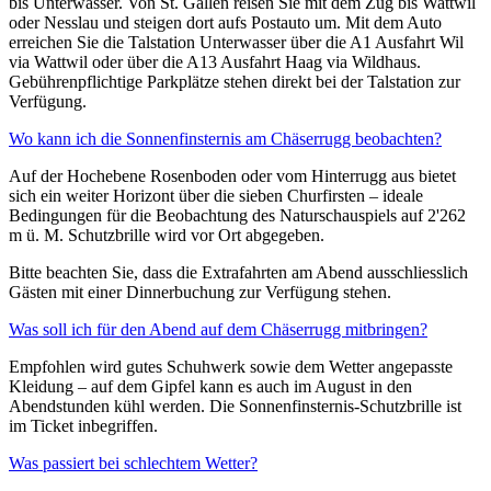
bis Unterwasser. Von St. Gallen reisen Sie mit dem Zug bis Wattwil
oder Nesslau und steigen dort aufs Postauto um. Mit dem Auto
erreichen Sie die Talstation Unterwasser über die A1 Ausfahrt Wil
via Wattwil oder über die A13 Ausfahrt Haag via Wildhaus.
Gebührenpflichtige Parkplätze stehen direkt bei der Talstation zur
Verfügung.
Wo kann ich die Sonnenfinsternis am Chäserrugg beobachten?
Auf der Hochebene Rosenboden oder vom Hinterrugg aus bietet
sich ein weiter Horizont über die sieben Churfirsten – ideale
Bedingungen für die Beobachtung des Naturschauspiels auf 2'262
m ü. M. Schutzbrille wird vor Ort abgegeben.
Bitte beachten Sie, dass die Extrafahrten am Abend ausschliesslich
Gästen mit einer Dinnerbuchung zur Verfügung stehen.
Was soll ich für den Abend auf dem Chäserrugg mitbringen?
Empfohlen wird gutes Schuhwerk sowie dem Wetter angepasste
Kleidung – auf dem Gipfel kann es auch im August in den
Abendstunden kühl werden. Die Sonnenfinsternis-Schutzbrille ist
im Ticket inbegriffen.
Was passiert bei schlechtem Wetter?